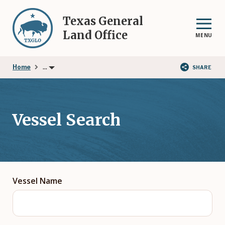
Skip
to
Texas General
main
Land Office
MENU
content
...
Home
SHARE
Vessel Search
Vessel Name