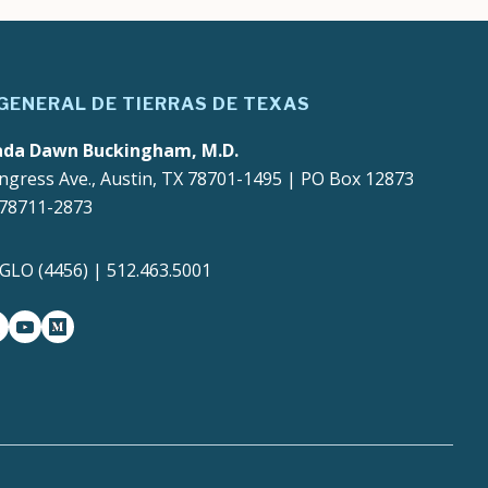
 GENERAL DE TIERRAS DE TEXAS
ada Dawn Buckingham, M.D.
ngress Ave., Austin, TX 78701-1495 | PO Box 12873
 78711-2873
4GLO (4456) | 512.463.5001
gram
witter-x
youtube
medium