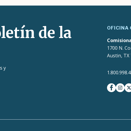
letín de la
OFICINA
Comision
1700 N. Co
Austin, TX
s y
1.800.998.
facebook
insta
t