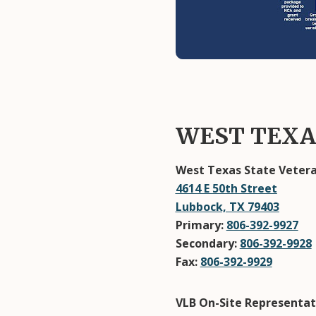
WEST TEXA
West Texas State Vetera
4614 E 50th Street
Lubbock, TX 79403
Primary:
806-392-9927
Secondary:
806-392-9928
Fax:
806-392-9929
VLB On-Site Representat