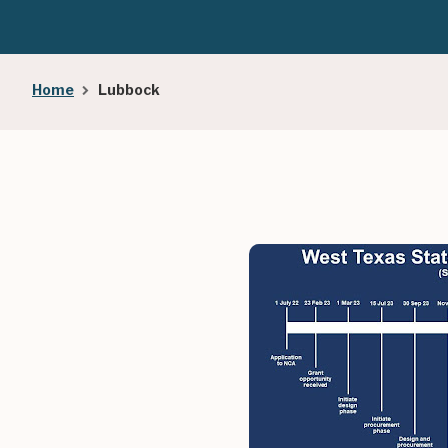
Breadcrumb
Home
Lubbock
Image