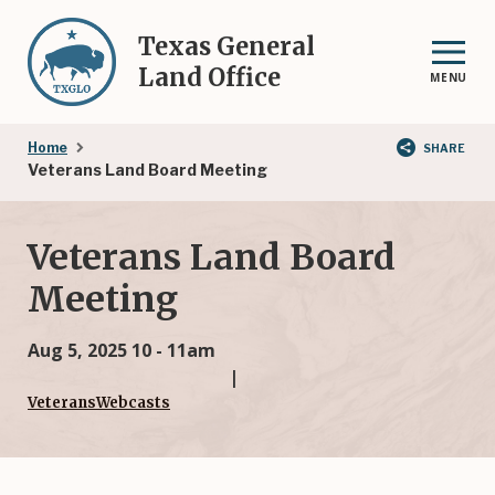
Skip
to
Texas General
main
Land Office
MENU
content
Breadcrumb
Home
SHARE
Veterans Land Board Meeting
Veterans Land Board
Meeting
Aug 5, 2025
10 - 11am
Veterans
Webcasts