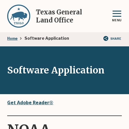
Skip
to
Texas General
main
Land Office
MENU
content
Breadcrumb
Software Application
Home
SHARE
Software Application
Get Adobe Reader®