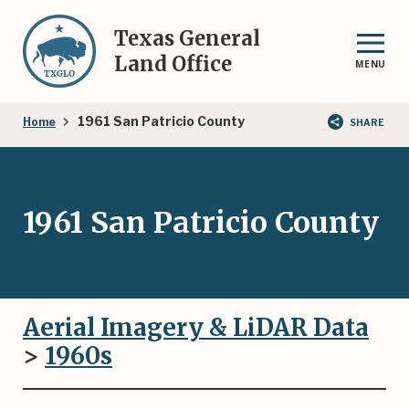
Skip
to
Texas General
main
Land Office
MENU
content
Breadcrumb
1961 San Patricio County
Home
SHARE
1961 San Patricio County
Aerial Imagery & LiDAR Data
>
1960
s