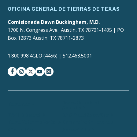
OFICINA GENERAL DE TIERRAS DE TEXAS
Comisionada Dawn Buckingham, M.D.
1700 N. Congress Ave., Austin, TX 78701-1495 | PO
Box 12873 Austin, TX 78711-2873
1.800.998.4GLO (4456) | 512.463.5001
facebook
instagram
twitter-x
youtube
medium
Texas Homeland
Texas.gov
Security
TRAILS Search
SAO Fraud Reporting
Texas Veterans Portal
Compact with Texans
Site Policies
Accessibility