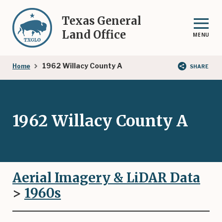
Skip
to
Texas General
main
Land Office
MENU
content
Breadcrumb
1962 Willacy County A
Home
SHARE
1962 Willacy County A
Aerial Imagery & LiDAR Data
>
1960
s